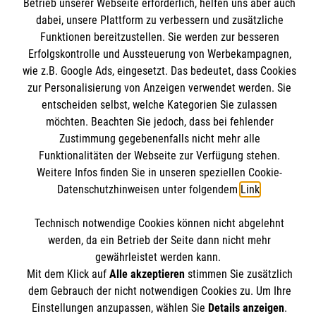
Betrieb unserer Webseite erforderlich, helfen uns aber auch
Kursangebote
dabei, unsere Plattform zu verbessern und zusätzliche
Mitarbeiten & Stellenangebote
Funktionen bereitzustellen. Sie werden zur besseren
Kontakt
Erfolgskontrolle und Aussteuerung von Werbekampagnen,
Wir Malteser
Impressum
wie z.B. Google Ads, eingesetzt. Das bedeutet, dass Cookies
Malteser online
zur Personalisierung von Anzeigen verwendet werden. Sie
Datenschutz
entscheiden selbst, welche Kategorien Sie zulassen
möchten. Beachten Sie jedoch, dass bei fehlender
Malteserorden
Zustimmung gegebenenfalls nicht mehr alle
Malteser Jugend
Spendenkonto
Funktionalitäten der Webseite zur Verfügung stehen.
Malteser International
Weitere Infos finden Sie in unseren speziellen Cookie-
Datenschutzhinweisen unter folgendem
Link
.
Mediathek
Empfänger: Malteser Hilfsdienst e.V.
Sharepoint
Technisch notwendige Cookies können nicht abgelehnt
IBAN: DE55 3706 0120 1201 2020 15
Soziale Netzwerke
werden, da ein Betrieb der Seite dann nicht mehr
BIC: GENODED1PA7
gewährleistet werden kann.
Mit dem Klick auf
Alle akzeptieren
stimmen Sie zusätzlich
dem Gebrauch der nicht notwendigen Cookies zu. Um Ihre
Der Malteser Hilfsdienst e.V. ist als eingetragene
Einstellungen anzupassen, wählen Sie
Details anzeigen
.
gemeinnützige Organisation von der Körperschaft- und